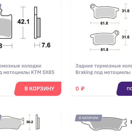
рмозные колодки
Задние тормозные кол
од мотоциклы KTM SX85
Braking под мотоциклы
₽
В КОРЗИНУ
0
П
В НАЛИЧИИ