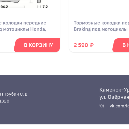
 колодки передние
Тормозные колодки пе
од мотоциклы Honda,
Braking под мотоциклы
Husqvarna, KTM SX 85 
₽
В КОРЗИНУ
2 590
В 
Каменск-Ур
П Трубин С. В.
ул. Озёрная
1326
vk.com/i