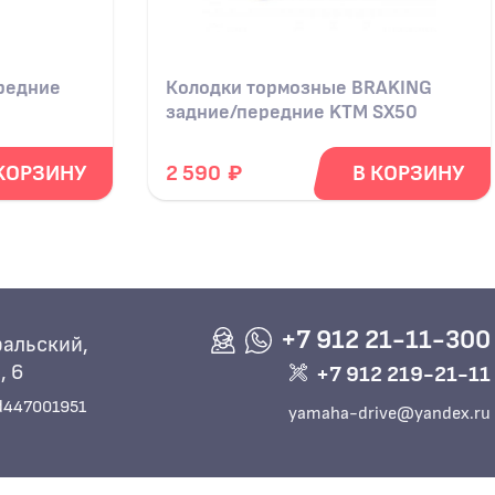
редние
Колодки тормозные BRAKING
задние/передние KTM SX50
2002-2020
₽
КОРЗИНУ
2 590
В КОРЗИНУ
+7 912 21-11-300
альский,
, 6
+7 912 219-21-11
d447001951
yamaha-drive@yandex.ru