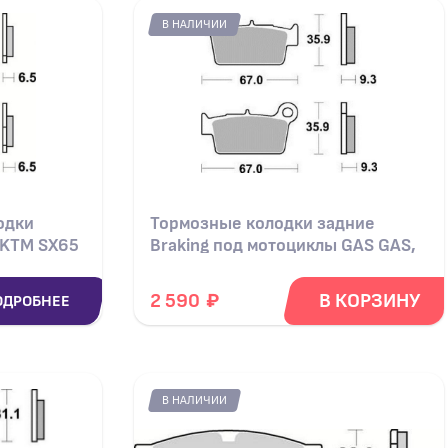
В НАЛИЧИИ
одки
Тормозные колодки задние
 KTM SX65
Braking под мотоциклы GAS GAS,
Kawasaki Suzuki, Yamaha YZ250F
2019-22
₽
2 590
В КОРЗИНУ
ОДРОБНЕЕ
В НАЛИЧИИ