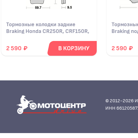
Тормозные колодки задние
Тормозные
Braking Honda CR250R, CRF150R,
Braking п
CRF250R, CRF250X, CRF450R
Kawasaki
₽
₽
2 590
В КОРЗИНУ
2 590
© 2012-2026 И
ИНН 66120587