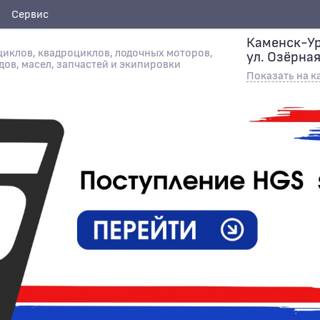
Сервис
Каменск-Ур
иклов, квадроциклов, лодочных моторов,
ул. Озёрная
дов, масел, запчастей и экипировки
Показать на к