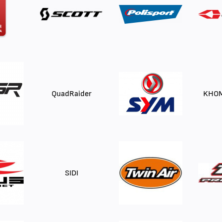
QuadRaider
KHOM
SIDI