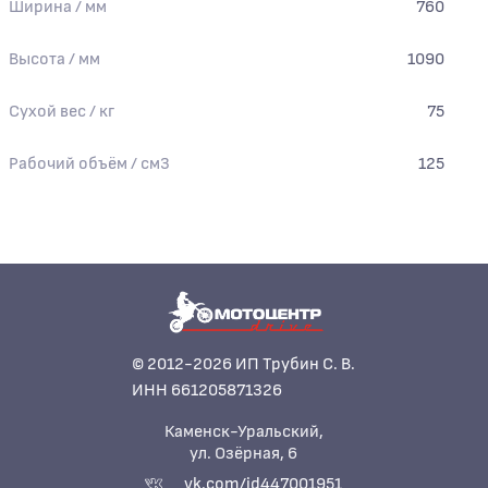
Ширина / мм
760
Высота / мм
1090
Сухой вес / кг
75
Рабочий объём / см3
125
© 2012-2026 ИП Трубин С. В.
ИНН 661205871326
Каменск-Уральский,
ул. Озёрная, 6
vk.com/id447001951